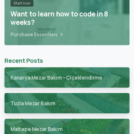
Start now
Want to learn how to code in 8
weeks?
Purchase Essentials
Recent Posts
Kanarya Mezar Bakım – Çiçeklendirme
0
Tuzla Mezar Bakım
0
Maltepe Mezar Bakım
1