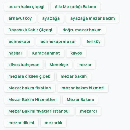
acem halısı çiçegi
Aile Mezarlığı Bakımı
arnavutköy
ayazağa
ayazağa mezar bakım
Dayanıklı Kabir Çiçegi
doğru mezar bakım
edirnekapı
edirnekapı mezar
feriköy
hasdal
Karacaahmet
kilyos
kilyos bahçıvan
Menekşe
mezar
mezara dikilen çiçek
mezar bakım
Mezar bakım fiyatları
mezar bakım hizmeti
Mezar Bakım Hizmetleri
Mezar Bakımı
Mezar Bakımı fiyatları İstanbul
mezarcı
mezar dikimi
mezarlık