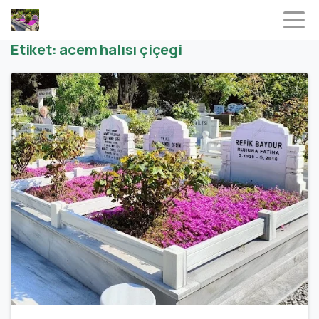
Etiket:
acem halısı çiçegi
2
0