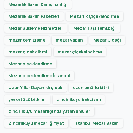
Mezarlık Bakım Danışmanlığı
Mezarlık Bakım Paketleri
Mezarlık Çiçeklendirme
Mezar Süsleme Hizmetleri
Mezar Taşı Temizliği
mezar temizleme
mezar yapım
Mezar Çiçeği
mezar çiçek dikimi
mezar çiçekelndirme
Mezar çiçeklendirme
Mezar çiçeklendirme İstanbul
Uzun Yıllar Dayanıklı çiçek
uzun ömürlü bitki
yer örtücü bitkiler
zincirlikuyu bahcivan
zincirlikuyu mezarlığı'nda yatan ünlüler
Zincirlikuyu mezarlığı fiyat
İstanbul Mezar Bakım