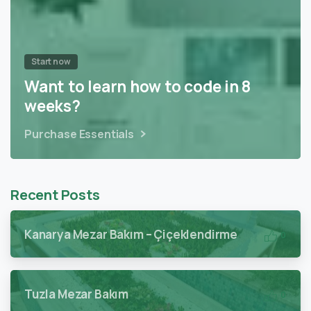
Start now
Want to learn how to code in 8
weeks?
Purchase Essentials
Recent Posts
Kanarya Mezar Bakım – Çiçeklendirme
0
Tuzla Mezar Bakım
0