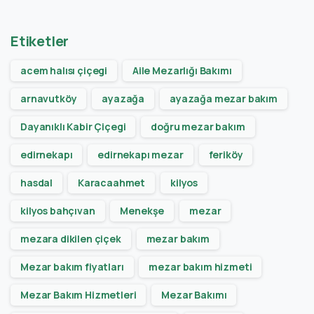
Etiketler
acem halısı çiçegi
Aile Mezarlığı Bakımı
arnavutköy
ayazağa
ayazağa mezar bakım
Dayanıklı Kabir Çiçegi
doğru mezar bakım
edirnekapı
edirnekapı mezar
feriköy
hasdal
Karacaahmet
kilyos
kilyos bahçıvan
Menekşe
mezar
mezara dikilen çiçek
mezar bakım
Mezar bakım fiyatları
mezar bakım hizmeti
Mezar Bakım Hizmetleri
Mezar Bakımı