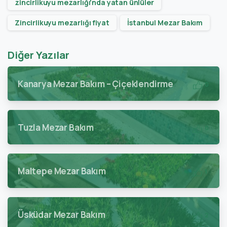
zincirlikuyu mezarlığı'nda yatan ünlüler
Zincirlikuyu mezarlığı fiyat
İstanbul Mezar Bakım
Diğer Yazılar
Kanarya Mezar Bakım – Çiçeklendirme
0
Tuzla Mezar Bakım
0
Maltepe Mezar Bakım
1
Üsküdar Mezar Bakım
2