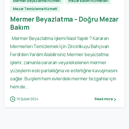
Mermer Beyazlatma Hizmeti
mezar bakım Hizmetleri
Mezar Temizleme Hizmeti
Mermer Beyazlatma – Doğru Mezar
Bakım
Mermer Beyazlatma İşlemi Nasıl Yapılır ? Kararan
Mermerleri Temizlemek İçin Zincirlikuyu Bahçıvan
Ferdi’den Yardım Alabilirsiniz Mermer beyazlatma
işlemi, zamanla sararan veya lekelenen mermer
yüzeylerin eski parlaklığına ve estetiğine kavuşmasını
sağlar. Bu işlem hem evlerdeki mermer tezgahlar için
hem de...
19 Şubat 2024
Read more