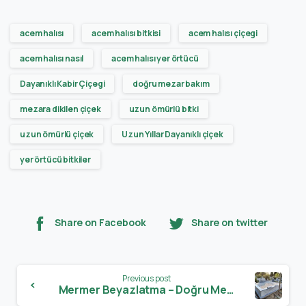
acem halısı
acem halısı bitkisi
acem halısı çiçegi
acem halısı nasıl
acem halısı yer örtücü
Dayanıklı Kabir Çiçegi
doğru mezar bakım
mezara dikilen çiçek
uzun ömürlü bitki
uzun ömürlü çiçek
Uzun Yıllar Dayanıklı çiçek
yer örtücü bitkiler
Share on Facebook
Share on twitter
Previous post
Mermer Beyazlatma – Doğru Mezar Bakım