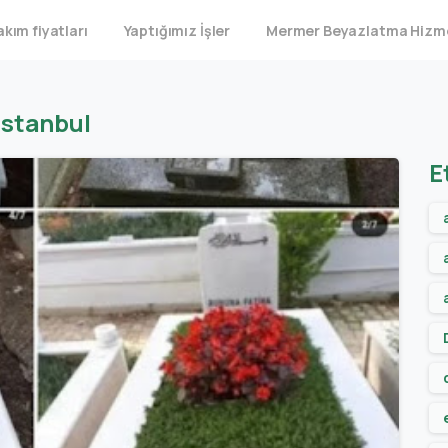
kım fiyatları
Yaptığımız İşler
Mermer Beyazlatma Hizm
İstanbul
E