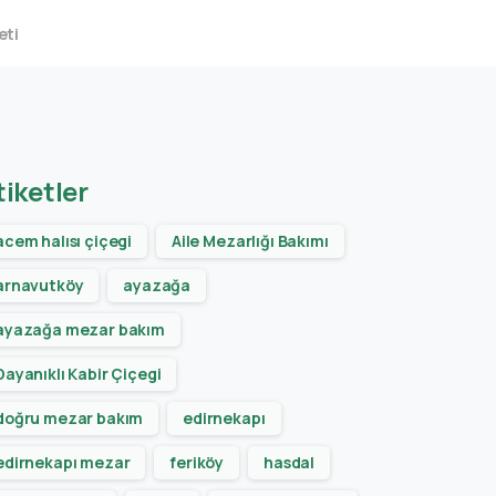
eti
tiketler
acem halısı çiçegi
Aile Mezarlığı Bakımı
arnavutköy
ayazağa
ayazağa mezar bakım
Dayanıklı Kabir Çiçegi
doğru mezar bakım
edirnekapı
edirnekapı mezar
feriköy
hasdal