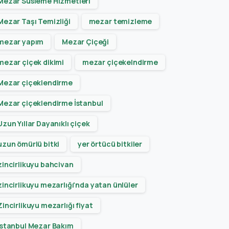
Mezar Süsleme Hizmetleri
Mezar Taşı Temizliği
mezar temizleme
mezar yapım
Mezar Çiçeği
mezar çiçek dikimi
mezar çiçekelndirme
Mezar çiçeklendirme
Mezar çiçeklendirme İstanbul
Uzun Yıllar Dayanıklı çiçek
uzun ömürlü bitki
yer örtücü bitkiler
zincirlikuyu bahcivan
zincirlikuyu mezarlığı'nda yatan ünlüler
Zincirlikuyu mezarlığı fiyat
İstanbul Mezar Bakım