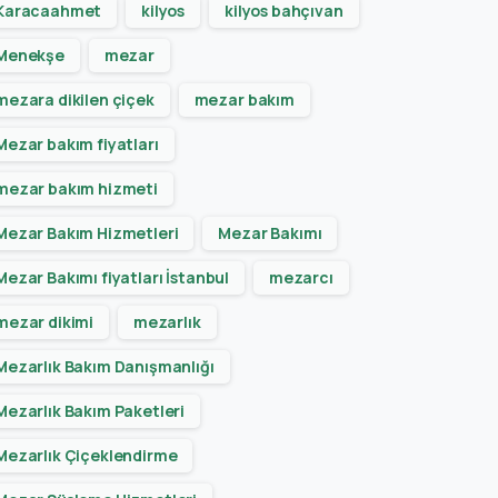
Karacaahmet
kilyos
kilyos bahçıvan
Menekşe
mezar
mezara dikilen çiçek
mezar bakım
Mezar bakım fiyatları
mezar bakım hizmeti
Mezar Bakım Hizmetleri
Mezar Bakımı
Mezar Bakımı fiyatları İstanbul
mezarcı
mezar dikimi
mezarlık
Mezarlık Bakım Danışmanlığı
Mezarlık Bakım Paketleri
Mezarlık Çiçeklendirme