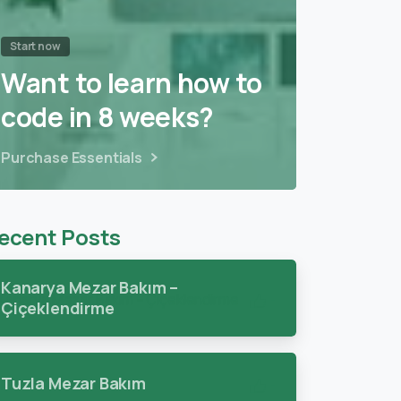
Start now
Want to learn how to
code in 8 weeks?
Purchase Essentials
ecent Posts
Kanarya Mezar Bakım –
-
Çiçeklendirme
Tuzla Mezar Bakım
-