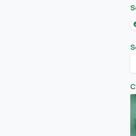
S
S
C