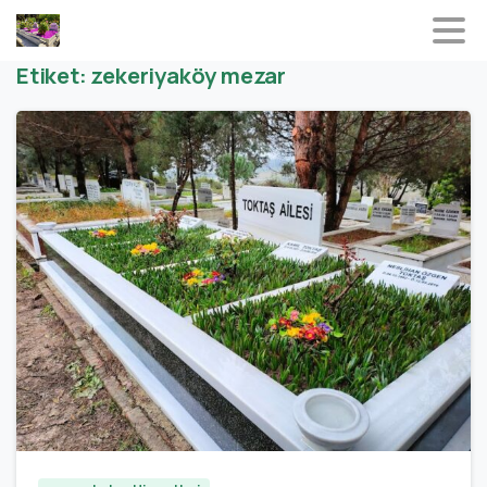
Etiket:
zekeriyaköy mezar
0
0