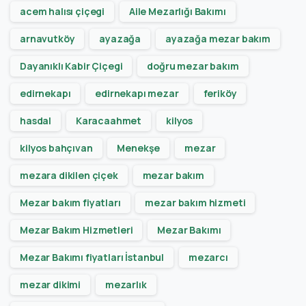
acem halısı çiçegi
Aile Mezarlığı Bakımı
arnavutköy
ayazağa
ayazağa mezar bakım
Dayanıklı Kabir Çiçegi
doğru mezar bakım
edirnekapı
edirnekapı mezar
feriköy
hasdal
Karacaahmet
kilyos
kilyos bahçıvan
Menekşe
mezar
mezara dikilen çiçek
mezar bakım
Mezar bakım fiyatları
mezar bakım hizmeti
Mezar Bakım Hizmetleri
Mezar Bakımı
Mezar Bakımı fiyatları İstanbul
mezarcı
mezar dikimi
mezarlık