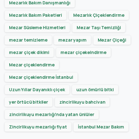
Mezarlık Bakım Danışmanlığı
Mezarlık Bakım Paketleri
Mezarlık Çiçeklendirme
Mezar Süsleme Hizmetleri
Mezar Taşı Temizliği
mezar temizleme
mezar yapım
Mezar Çiçeği
mezar çiçek dikimi
mezar çiçekelndirme
Mezar çiçeklendirme
Mezar çiçeklendirme İstanbul
Uzun Yıllar Dayanıklı çiçek
uzun ömürlü bitki
yer örtücü bitkiler
zincirlikuyu bahcivan
zincirlikuyu mezarlığı'nda yatan ünlüler
Zincirlikuyu mezarlığı fiyat
İstanbul Mezar Bakım