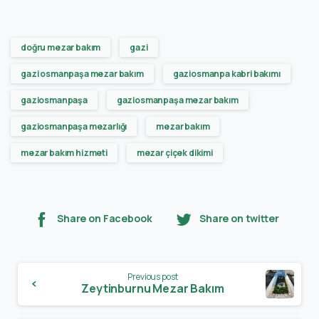
doğru mezar bakım
gazi
gazi osmanpaşa mezar bakım
gaziosmanpa kabri bakımı
gaziosmanpaşa
gaziosmanpaşa mezar bakım
gaziosmanpaşa mezarlığı
mezar bakım
mezar bakım hizmeti
mezar çiçek dikimi
Share on Facebook
Share on twitter
Previous post
Zeytinburnu Mezar Bakım