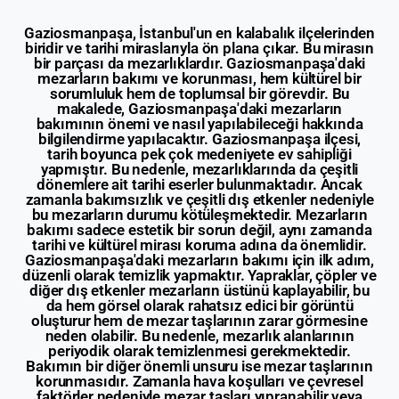
Gaziosmanpaşa, İstanbul'un en kalabalık ilçelerinden
biridir ve tarihi miraslarıyla ön plana çıkar. Bu mirasın
bir parçası da mezarlıklardır. Gaziosmanpaşa'daki
mezarların bakımı ve korunması, hem kültürel bir
sorumluluk hem de toplumsal bir görevdir. Bu
makalede, Gaziosmanpaşa'daki mezarların
bakımının önemi ve nasıl yapılabileceği hakkında
bilgilendirme yapılacaktır. Gaziosmanpaşa ilçesi,
tarih boyunca pek çok medeniyete ev sahipliği
yapmıştır. Bu nedenle, mezarlıklarında da çeşitli
dönemlere ait tarihi eserler bulunmaktadır. Ancak
zamanla bakımsızlık ve çeşitli dış etkenler nedeniyle
bu mezarların durumu kötüleşmektedir. Mezarların
bakımı sadece estetik bir sorun değil, aynı zamanda
tarihi ve kültürel mirası koruma adına da önemlidir.
Gaziosmanpaşa'daki mezarların bakımı için ilk adım,
düzenli olarak temizlik yapmaktır. Yapraklar, çöpler ve
diğer dış etkenler mezarların üstünü kaplayabilir, bu
da hem görsel olarak rahatsız edici bir görüntü
oluşturur hem de mezar taşlarının zarar görmesine
neden olabilir. Bu nedenle, mezarlık alanlarının
periyodik olarak temizlenmesi gerekmektedir.
Bakımın bir diğer önemli unsuru ise mezar taşlarının
korunmasıdır. Zamanla hava koşulları ve çevresel
faktörler nedeniyle mezar taşları yıpranabilir veya