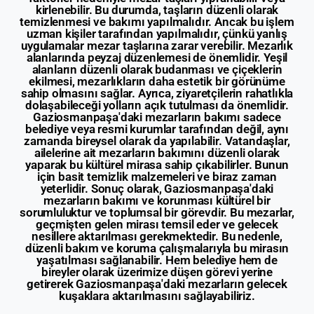
kirlenebilir. Bu durumda, taşların düzenli olarak
temizlenmesi ve bakımı yapılmalıdır. Ancak bu işlem
uzman kişiler tarafından yapılmalıdır, çünkü yanlış
uygulamalar mezar taşlarına zarar verebilir. Mezarlık
alanlarında peyzaj düzenlemesi de önemlidir. Yeşil
alanların düzenli olarak budanması ve çiçeklerin
ekilmesi, mezarlıkların daha estetik bir görünüme
sahip olmasını sağlar. Ayrıca, ziyaretçilerin rahatlıkla
dolaşabileceği yolların açık tutulması da önemlidir.
Gaziosmanpaşa'daki mezarların bakımı sadece
belediye veya resmi kurumlar tarafından değil, aynı
zamanda bireysel olarak da yapılabilir. Vatandaşlar,
ailelerine ait mezarların bakımını düzenli olarak
yaparak bu kültürel mirasa sahip çıkabilirler. Bunun
için basit temizlik malzemeleri ve biraz zaman
yeterlidir. Sonuç olarak, Gaziosmanpaşa'daki
mezarların bakımı ve korunması kültürel bir
sorumluluktur ve toplumsal bir görevdir. Bu mezarlar,
geçmişten gelen mirası temsil eder ve gelecek
nesillere aktarılması gerekmektedir. Bu nedenle,
düzenli bakım ve koruma çalışmalarıyla bu mirasın
yaşatılması sağlanabilir. Hem belediye hem de
bireyler olarak üzerimize düşen görevi yerine
getirerek Gaziosmanpaşa'daki mezarların gelecek
kuşaklara aktarılmasını sağlayabiliriz.