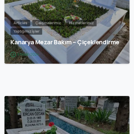
Articles
Çalışmalarımız
Hizmetlerimiz
Yaptığımız İşler
Kanarya Mezar Bakım – Çiçeklendirme
9 Nisan 2024
0