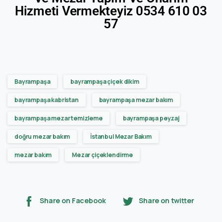
Hizmeti Vermekteyiz 0534 610 03
57
Bayrampaşa
bayrampaşa çiçek dikim
bayrampaşa kabristan
bayrampaşa mezar bakım
bayrampaşa mezar temizleme
bayrampaşa peyzaj
doğru mezar bakım
İstanbul Mezar Bakım
mezar bakım
Mezar çiçeklendirme
Share on Facebook
Share on twitter