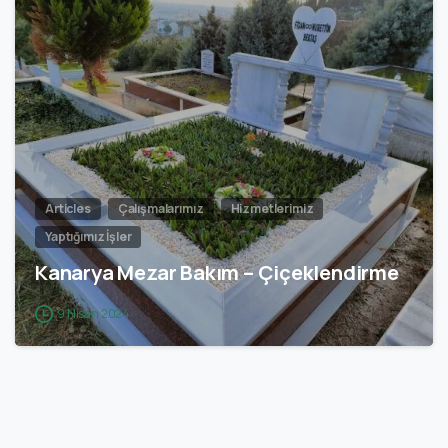
0
Articles
Çalışmalarımız
Hizmetlerimiz
Yaptığımız İşler
Kanarya Mezar Bakım – Çiçeklendirme
9 Nisan 2024