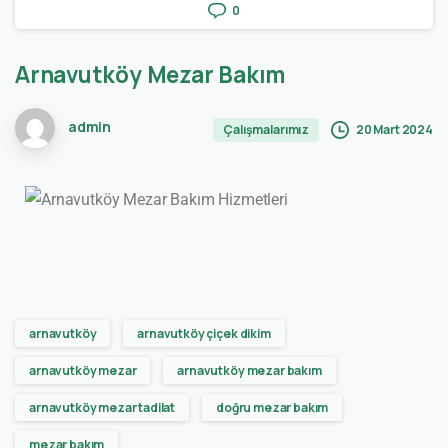
0
Arnavutköy
Mezar
Bakım
admin
20 Mart 2024
Çalışmalarımız
arnavutköy
arnavutköy çiçek dikim
arnavutköy mezar
arnavutköy mezar bakım
arnavutköy mezar tadilat
doğru mezar bakım
mezar bakım