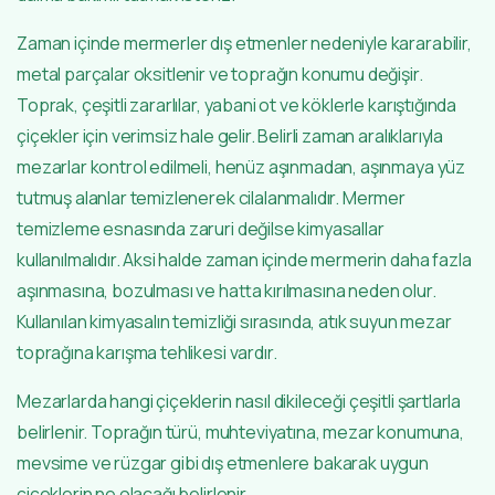
Zaman içinde mermerler dış etmenler nedeniyle kararabilir,
metal parçalar oksitlenir ve toprağın konumu değişir.
Toprak, çeşitli zararlılar, yabani ot ve köklerle karıştığında
çiçekler için verimsiz hale gelir. Belirli zaman aralıklarıyla
mezarlar kontrol edilmeli, henüz aşınmadan, aşınmaya yüz
tutmuş alanlar temizlenerek cilalanmalıdır. Mermer
temizleme esnasında zaruri değilse kimyasallar
kullanılmalıdır. Aksi halde zaman içinde mermerin daha fazla
aşınmasına, bozulması ve hatta kırılmasına neden olur.
Kullanılan kimyasalın temizliği sırasında, atık suyun mezar
toprağına karışma tehlikesi vardır.
Mezarlarda hangi çiçeklerin nasıl dikileceği çeşitli şartlarla
belirlenir. Toprağın türü, muhteviyatına, mezar konumuna,
mevsime ve rüzgar gibi dış etmenlere bakarak uygun
çiçeklerin ne olacağı belirlenir.