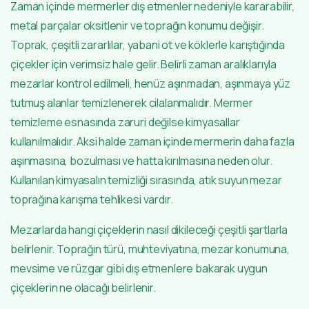
Zaman içinde mermerler dış etmenler nedeniyle kararabilir,
metal parçalar oksitlenir ve toprağın konumu değişir.
Toprak, çeşitli zararlılar, yabani ot ve köklerle karıştığında
çiçekler için verimsiz hale gelir. Belirli zaman aralıklarıyla
mezarlar kontrol edilmeli, henüz aşınmadan, aşınmaya yüz
tutmuş alanlar temizlenerek cilalanmalıdır. Mermer
temizleme esnasında zaruri değilse kimyasallar
kullanılmalıdır. Aksi halde zaman içinde mermerin daha fazla
aşınmasına, bozulması ve hatta kırılmasına neden olur.
Kullanılan kimyasalın temizliği sırasında, atık suyun mezar
toprağına karışma tehlikesi vardır.
Mezarlarda hangi çiçeklerin nasıl dikileceği çeşitli şartlarla
belirlenir. Toprağın türü, muhteviyatına, mezar konumuna,
mevsime ve rüzgar gibi dış etmenlere bakarak uygun
çiçeklerin ne olacağı belirlenir.