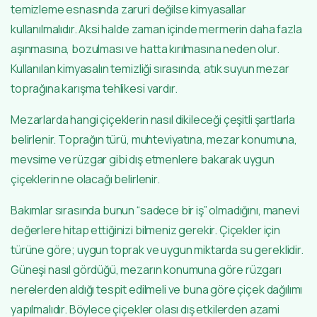
temizleme esnasında zaruri değilse kimyasallar
kullanılmalıdır. Aksi halde zaman içinde mermerin daha fazla
aşınmasına, bozulması ve hatta kırılmasına neden olur.
Kullanılan kimyasalın temizliği sırasında, atık suyun mezar
toprağına karışma tehlikesi vardır.
Mezarlarda hangi çiçeklerin nasıl dikileceği çeşitli şartlarla
belirlenir. Toprağın türü, muhteviyatına, mezar konumuna,
mevsime ve rüzgar gibi dış etmenlere bakarak uygun
çiçeklerin ne olacağı belirlenir.
Bakımlar sırasında bunun “sadece bir iş” olmadığını, manevi
değerlere hitap ettiğinizi bilmeniz gerekir. Çiçekler için
türüne göre; uygun toprak ve uygun miktarda su gereklidir.
Güneşi nasıl gördüğü, mezarın konumuna göre rüzgarı
nerelerden aldığı tespit edilmeli ve buna göre çiçek dağılımı
yapılmalıdır. Böylece çiçekler olası dış etkilerden azami